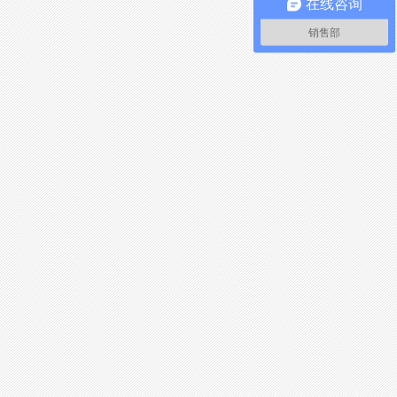
在线咨询
销售部