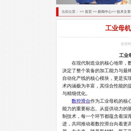
当前位置： >>
首页
>>
新闻中心
>>
技术文章
工业母机
发表时
工业
在现代制造业的核心地带，
决定了整个装备的加工能力与最
自动化产线的核心模块，更是实
术内涵极为丰富，其综合性能的
与精细优化。
数控滑台
作为工业母机的核
能力的重要标志。从提供动力的
制技术，每一个环节都蕴含着深
进，共同推动着数控滑台向着更