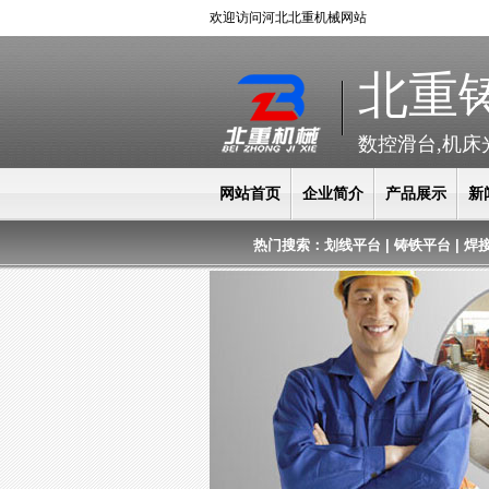
欢迎访问河北北重机械网站
北重
数控滑台,机床
网站首页
企业简介
产品展示
新
热门搜索：
划线平台
|
铸铁平台
|
焊