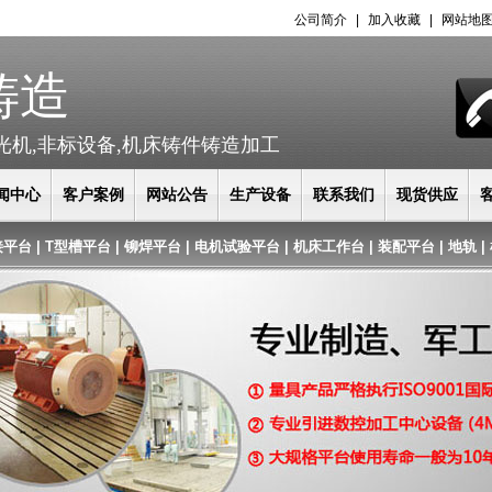
公司简介
|
加入收藏
|
网站地
铸造
光机,非标设备,机床铸件铸造加工
闻中心
客户案例
网站公告
生产设备
联系我们
现货供应
接平台
|
T型槽平台
|
铆焊平台
|
电机试验平台
|
机床工作台
|
装配平台
|
地轨
|